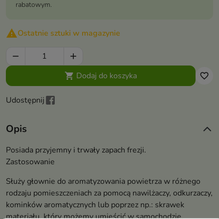
rabatowym.

Ostatnie sztuki w magazynie


Dodaj do koszyka

favorite_border
Udostępnij
Opis
Posiada przyjemny i trwały zapach frezji.
Zastosowanie
Służy głownie do aromatyzowania powietrza w różnego
rodzaju pomieszczeniach za pomocą nawilżaczy, odkurzaczy,
kominków aromatycznych lub poprzez np.: skrawek
materiału, który możemy umieścić w samochodzie,