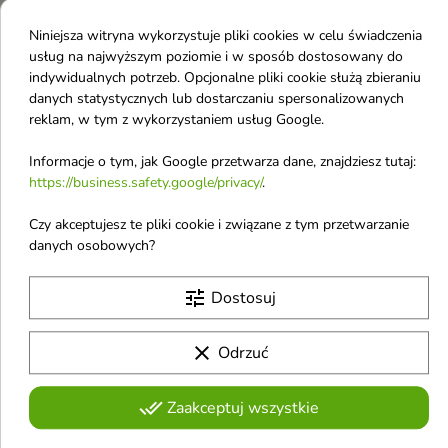
szufladzie, łazience it.
Niniejsza witryna wykorzystuje pliki cookies w celu świadczenia
usług na najwyższym poziomie i w sposób dostosowany do
Przechowywanie
indywidualnych potrzeb. Opcjonalne pliki cookie służą zbieraniu
Kompozycje zapachowe przechowuj w szczelnie
danych statystycznych lub dostarczaniu spersonalizowanych
reklam, w tym z wykorzystaniem usług Google.
zamkniętych butelkach z dala od Dzieci. Do użytku
zewnętrznego. Unikać kontaktu z oczami.
Informacje o tym, jak Google przetwarza dane, znajdziesz tutaj:
https://business.safety.google/privacy/
.
Szczegóły produktu
Czy akceptujesz te pliki cookie i związane z tym przetwarzanie
danych osobowych?
tune
Dostosuj
Darmowa dostawa
Przy spełnieniu warunków promocji
clear
Odrzuć
done_all
Zaakceptuj wszystkie