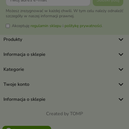
Możesz zrezygnować w każdej chwili. W tym celu należy odnaleźć
szczegóły w naszej informacji prawnej.
Akceptuję
regulamin sklepu
i
politykę prywatności
.
keyboard_arrow_down
Produkty
keyboard_arrow_down
Informacja o sklepie
keyboard_arrow_down
Kategorie
keyboard_arrow_down
Twoje konto
keyboard_arrow_down
Informacja o sklepie
Created by TOMP