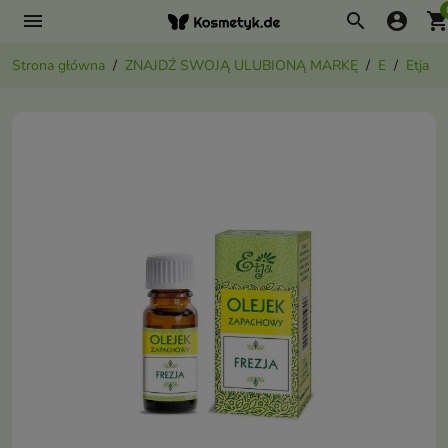
menu
search
account_circle
shopping_ca
Strona główna
ZNAJDŹ SWOJĄ ULUBIONĄ MARKĘ
E
Etja