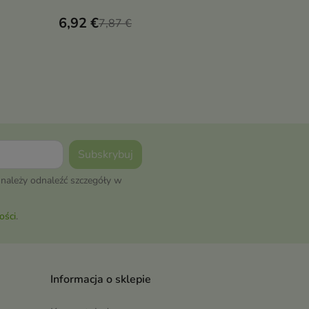
6,92 €
9,12 €
7,87 €
10
należy odnaleźć szczegóły w
ości
.
Informacja o sklepie