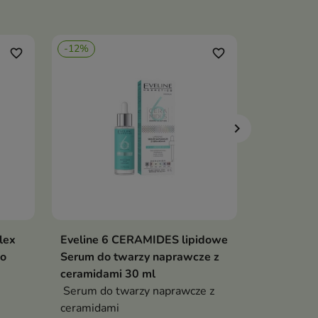
-12%
-1,60 €
T
favorite_border
favorite_border
lex
Eveline 6 CERAMIDES lipidowe
Anwen Gr
ka
Dodaj do koszyka

o
Serum do twarzy naprawcze z
ziołowa W
ceramidami 30 ml
150 ml
Serum do twarzy naprawcze z
Wcierka to
ceramidami
skóry gło