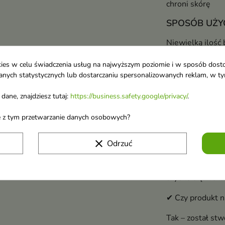
chroni skórę
SPOSÓB UŻY
Niewielką ilość 
wmasuj. Stosuj 
ookies w celu świadczenia usług na najwyższym poziomie i w sposób dos
intensywnego na
u danych statystycznych lub dostarczaniu spersonalizowanych reklam, w 
SKŁAD
dane, znajdziesz tutaj:
https://business.safety.google/privacy/
.
Pełny, aktualny 
ane z tym przetwarzanie danych osobowych?
FAQ – Najczęści
clear
Odrzuć
✔ Czy balsam sz
Tak – lekka, kr
szybko się wchła
✔ Czy produkt na
Tak – został stw