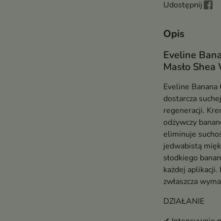
Udostępnij
Opis
Eveline Ban
Masło Shea 
Eveline Banana 
dostarcza suchej
regeneracji. Kr
odżywczy banano
eliminuje suchoś
jedwabistą mięk
słodkiego banan
każdej aplikacji.
zwłaszcza wyma
DZIAŁANIE