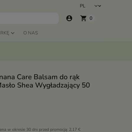
account_circle
shopping_cart
0
ARKĘ
O NAS
anana Care Balsam do rąk
asło Shea Wygładzający 50
cena w okresie 30 dni przed promocją:
2,17 €