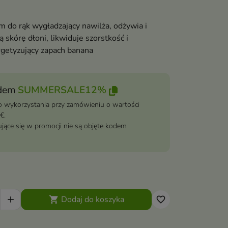
 do rąk wygładzający nawilża, odżywia i
 skórę dłoni, likwiduje szorstkość i
getyzujący zapach banana
dem
SUMMERSALE12%
 wykorzystania przy zamówieniu o wartości
€.
jące się w promocji nie są objęte kodem
Dodaj do koszyka


favorite_border