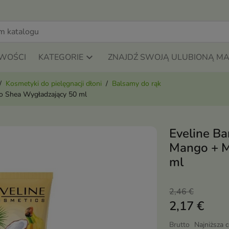
WOŚCI
KATEGORIE
ZNAJDŹ SWOJĄ ULUBIONĄ M
Kosmetyki do pielęgnacji dłoni
Balsamy do rąk
o Shea Wygładzający 50 ml
Eveline B
Mango + M
ml
2,46 €
2,17 €
Brutto
Najniższa 