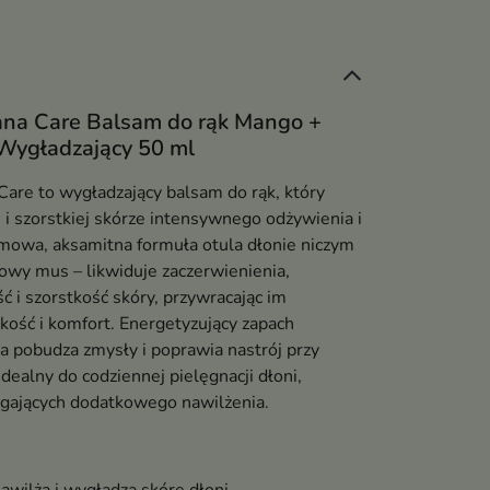
ana Care Balsam do rąk Mango +
Wygładzający 50 ml
Care to wygładzający balsam do rąk, który
 i szorstkiej skórze intensywnego odżywienia i
emowa, aksamitna formuła otula dłonie niczym
wy mus – likwiduje zaczerwienienia,
ć i szorstkość skóry, przywracając im
kość i komfort. Energetyzujący zapach
a pobudza zmysły i poprawia nastrój przy
 Idealny do codziennej pielęgnacji dłoni,
gających dodatkowego nawilżenia.