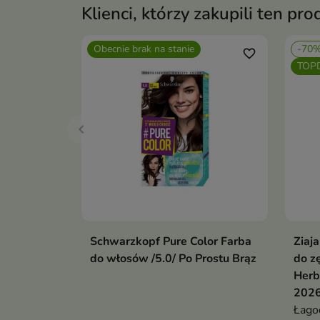
Klienci, którzy zakupili ten pro
Obecnie brak na stanie
-70
favorite_border
TOP
Schwarzkopf Pure Color Farba
Ziaj
Pokaż szczegóły
do włosów /5.0/ Po Prostu Brąz
do z
Herb
2026
Łago