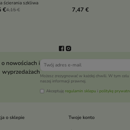
a ścierania szkliwa
włosów zniszczonych
5 €
7,47 €
4,15 €
koloryzacją, rozjaśnianiem,
prostowaniem
 o nowościach i
wyprzedażach
Możesz zrezygnować w każdej chwili. W tym celu 
naszej informacji prawnej.
Akceptuję
regulamin sklepu
i
politykę prywatn
ja o sklepie
Twoje konto