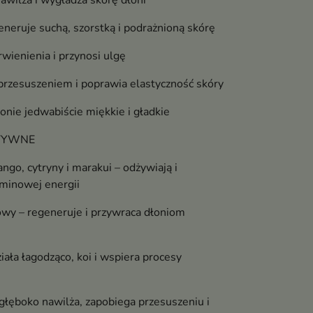
awilża i wygładza skórę dłoni
eneruje suchą, szorstką i podrażnioną skórę
wienienia i przynosi ulgę
przesuszeniem i poprawia elastyczność skóry
onie jedwabiście miękkie i gładkie
KTYWNE
ngo, cytryny i marakui – odżywiają i
aminowej energii
wy – regeneruje i przywraca dłoniom
iała łagodząco, koi i wspiera procesy
głęboko nawilża, zapobiega przesuszeniu i