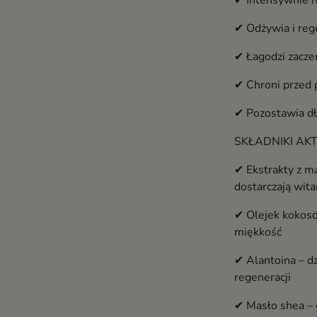
✔ Intensywnie n
✔ Odżywia i reg
✔ Łagodzi zaczer
✔ Chroni przed 
✔ Pozostawia dł
SKŁADNIKI A
✔ Ekstrakty z ma
dostarczają wit
✔ Olejek kokoso
miękkość
✔ Alantoina – dz
regeneracji
✔ Masło shea – 