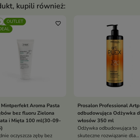
dukt, kupili również:
%
OUTLET
favorite_border
DEAL
a Mintperfekt Aroma Pasta
Prosalon Professional Artp
Dodaj do koszyka
Dodaj do koszy


ębów bez fluoru Zielona
odbudowująca Odżywka d
ata i Mięta 100 ml(30-09-
włosów 350 ml
)
Odżywka odbudowująca to
dnie oczyszcza zęby bez
skuteczne rozwiązanie dla