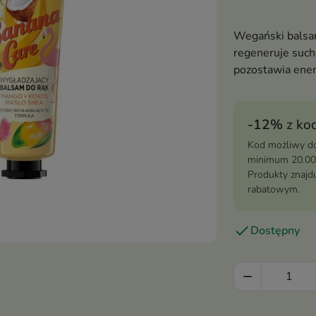
Wegański balsam
regeneruje suchą
pozostawia ener
-12%
z ko
Kod możliwy do
minimum 20.00
Produkty znajdu
rabatowym.

Dostępny
